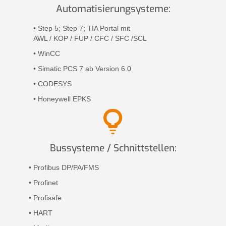
Automatisierung­systeme:
• Step 5; Step 7; TIA Portal mit
AWL / KOP / FUP / CFC / SFC /SCL
• WinCC
• Simatic PCS 7 ab Version 6.0
• CODESYS
• Honeywell EPKS
Bussysteme / Schnitt­stellen:
• Profibus DP/PA/FMS
• Profinet
• Profisafe
• HART