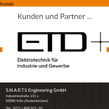
Kontakt
Kunden und Partner ...
S.M.A.R.T.S Engineering GmbH
Industriestraße 131 c
50996 Köln (Rodenkirchen)
Tel.:
0221 / 669 922 -32