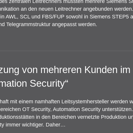
des zentralen Leitrechners mussten mehrere Siemens 
unikation an den neuen Leitrechner angebunden werden
in AWL, SCL und FBS/FUP sowohl in Siemens STEP5 a
und Telegrammstruktur angepasst werden.
tzung von mehreren Kunden im
mation Security“
aft mit einem namhaften Leitsystemhersteller werden w
reichen OT Security, Automation Security unterstützen
tionsstätten in den Bereichen vernetzte Produktion und 
ty immer wichtiger. Daher…